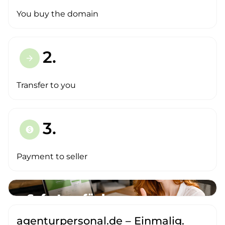
You buy the domain
2.
arrow_forward
Transfer to you
3.
paid
Payment to seller
agenturpersonal.de – Einmalig.