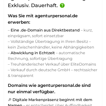
Exklusiv. Dauerhaft.
help
Was Sie mit agenturpersonal.de
erwerben:
–
Eine .de-Domain aus Direktbestand
– kurz,
einprägsam, sofort einsetzbar
– Vollständige Übertragung in Ihren Besitz –
kein Zwischenhändler, keine Abhängigkeiten
–
Abwicklung in Echtzeit
– automatische
Rechnung, sofortige Übertragung
– Treuhänderischer Verkauf über EliteDomains
– Verkauf durch deutsche GmbH – rechtssicher
& transparent
Domains wie agenturpersonal.de sind
nur einmal verfügbar.
🔎
Digitale Markenpräsenz beginnt mit dem
Namen
– er entscheidet über Auffindbarkeit,