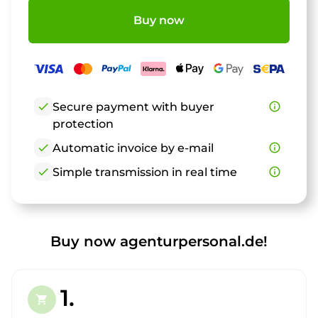
Buy now
check
Secure payment with buyer
info_outline
protection
check
Automatic invoice by e-mail
info_outline
check
Simple transmission in real time
info_outline
Buy now agenturpersonal.de!
1.
shopping_cart