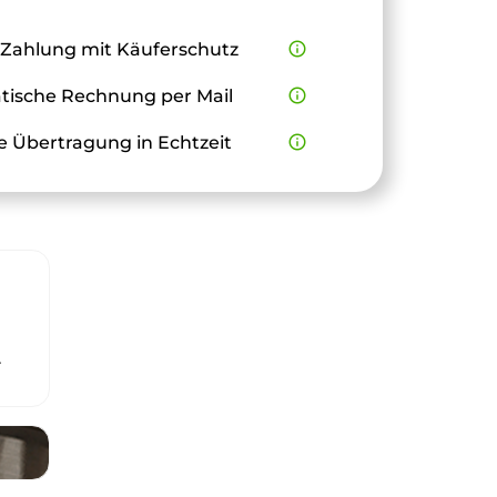
 Zahlung mit Käuferschutz
info_outline
ische Rechnung per Mail
info_outline
e Übertragung in Echtzeit
info_outline
r