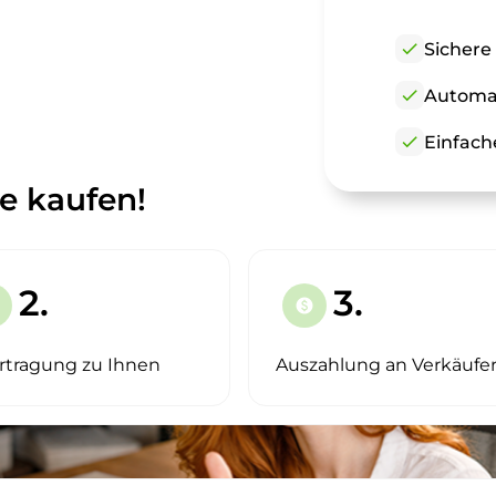
check
Sichere
check
Automat
check
Einfach
e kaufen!
2.
3.
paid
rtragung zu Ihnen
Auszahlung an Verkäufe