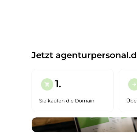
Jetzt agenturpersonal.d
1.
shopping_cart
arrow_forward
Sie kaufen die Domain
Übe